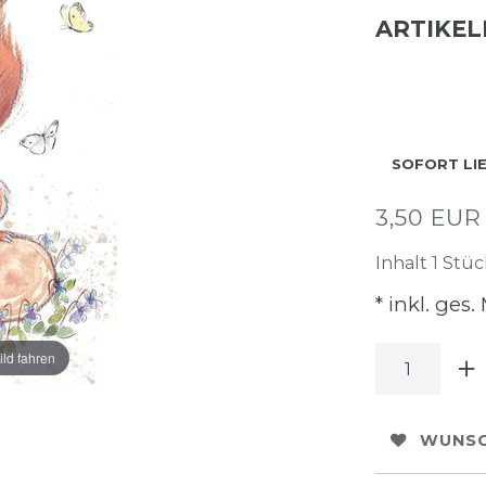
ARTIKE
SOFORT LI
3,50 EU
Inhalt
1
Stüc
* inkl. ges.
ild fahren
WUNSC