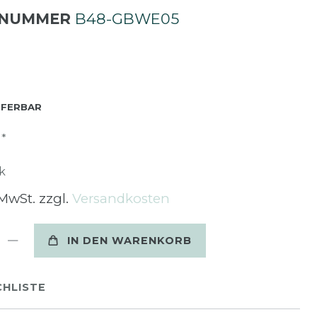
LNUMMER
B48-GBWE05
EFERBAR
*
R
k
 MwSt. zzgl.
Versandkosten
IN DEN WARENKORB
HLISTE