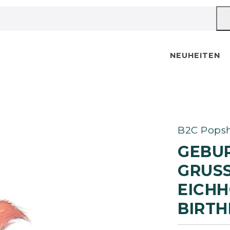
NEUHEITEN
B2C Popsh
GEBU
GRUSS
ICHHÖ
IRTHD