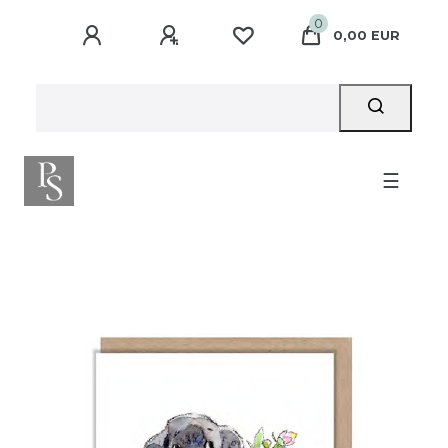
0
0,00 EUR
☰