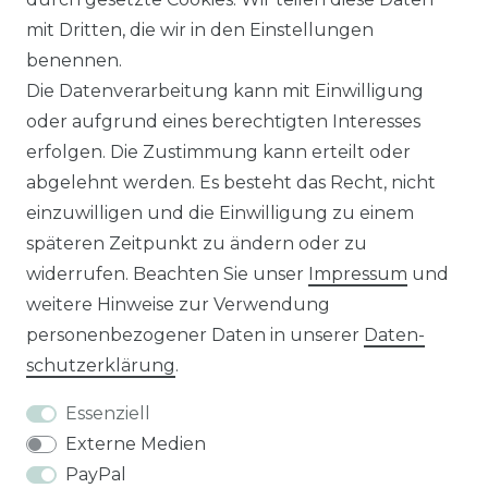
in Verbindung setzen?
mit Dritten, die wir in den Einstellungen
Unseren Vertriebsinnendienst erreichen Sie
benennen.
unter:
0421 - 7942081
Die Datenverarbeitung kann mit Einwilligung
Unseren Händlershop finden Sie hier:
oder aufgrund eines berechtigten Interesses
https://b2b-popshotsstudios.de/
erfolgen. Die Zustimmung kann erteilt oder
abgelehnt werden. Es besteht das Recht, nicht
Wir versenden mit
einzuwilligen und die Einwilligung zu einem
späteren Zeitpunkt zu ändern oder zu
widerrufen. Beachten Sie unser
Impressum
und
Unsere Zahlungsarten
weitere Hinweise zur Verwendung
personenbezogener Daten in unserer
Daten­
schutz­erklärung
.
Essenziell
Externe Medien
PayPal