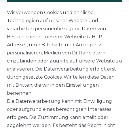
Wir verwenden Cookies und ähnliche
WIDERUFSRECHT
Technologien auf unserer Website und
verarbeiten personenbezogene Daten von
Besucher:innen unserer Webseite (z.B. IP-
Adresse), um z.B. Inhalte und Anzeigen zu
KONTAKT
personalisieren, Medien von Drittanbietern
einzubinden oder Zugriffe auf unsere Website zu
analysieren. Die Datenverarbeitung erfolgt erst
Sie sind
Händler
und möchten Sich mit uns
durch gesetzte Cookies. Wir teilen diese Daten
in Verbindung setzen?
mit Dritten, die wir in den Einstellungen
Unseren Vertriebsinnendienst erreichen Sie
benennen.
unter:
0421 - 7942081
Die Datenverarbeitung kann mit Einwilligung
Unseren Händlershop finden Sie hier:
oder aufgrund eines berechtigten Interesses
https://b2b-popshotsstudios.de/
erfolgen. Die Zustimmung kann erteilt oder
abgelehnt werden. Es besteht das Recht, nicht