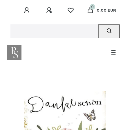
0
0,00 EUR
☰