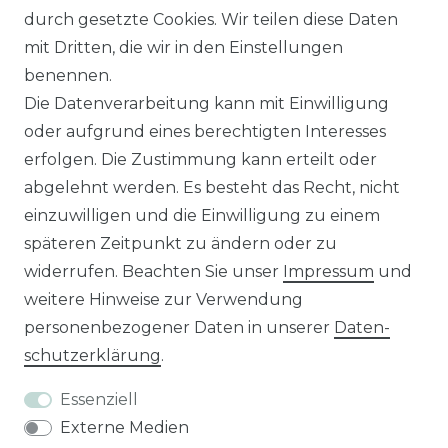
Sie sind
Händler
und möchten Sich mit uns
durch gesetzte Cookies. Wir teilen diese Daten
in Verbindung setzen?
mit Dritten, die wir in den Einstellungen
Unseren Vertriebsinnendienst erreichen Sie
benennen.
unter:
0421 - 7942081
Die Datenverarbeitung kann mit Einwilligung
Unseren Händlershop finden Sie hier:
oder aufgrund eines berechtigten Interesses
https://b2b-popshotsstudios.de/
erfolgen. Die Zustimmung kann erteilt oder
abgelehnt werden. Es besteht das Recht, nicht
Wir versenden mit
einzuwilligen und die Einwilligung zu einem
späteren Zeitpunkt zu ändern oder zu
widerrufen. Beachten Sie unser
Impressum
und
Unsere Zahlungsarten
weitere Hinweise zur Verwendung
personenbezogener Daten in unserer
Daten­
schutz­erklärung
.
Essenziell
Externe Medien