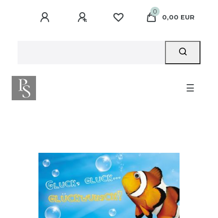
0
0,00 EUR
☰