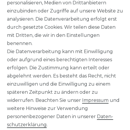
personalisieren, Medien von Drittanbietern
einzubinden oder Zugriffe auf unsere Website zu
analysieren. Die Datenverarbeitung erfolgt erst
Sie sind
Händler
und möchten Sich mit uns
durch gesetzte Cookies. Wir teilen diese Daten
in Verbindung setzen?
mit Dritten, die wir in den Einstellungen
Unseren Vertriebsinnendienst erreichen Sie
benennen.
unter:
0421 - 7942081
Die Datenverarbeitung kann mit Einwilligung
Unseren Händlershop finden Sie hier:
oder aufgrund eines berechtigten Interesses
https://b2b-popshotsstudios.de/
erfolgen. Die Zustimmung kann erteilt oder
abgelehnt werden. Es besteht das Recht, nicht
Wir versenden mit
einzuwilligen und die Einwilligung zu einem
späteren Zeitpunkt zu ändern oder zu
widerrufen. Beachten Sie unser
Impressum
und
Unsere Zahlungsarten
weitere Hinweise zur Verwendung
personenbezogener Daten in unserer
Daten­
schutz­erklärung
.