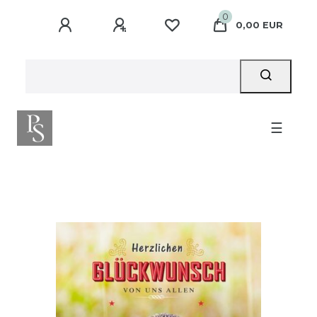
0
0,00 EUR
☰