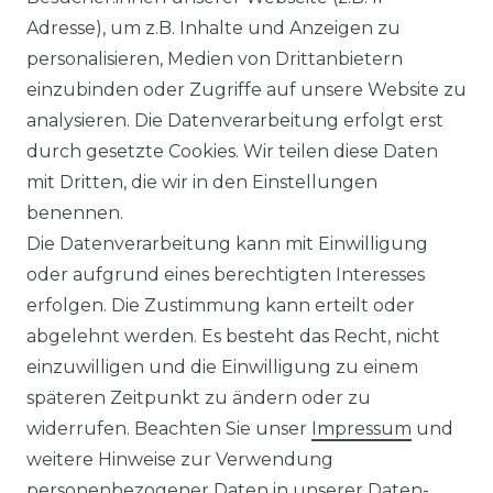
Adresse), um z.B. Inhalte und Anzeigen zu
KONTAKT
personalisieren, Medien von Drittanbietern
einzubinden oder Zugriffe auf unsere Website zu
analysieren. Die Datenverarbeitung erfolgt erst
Sie sind
Händler
und möchten Sich mit uns
durch gesetzte Cookies. Wir teilen diese Daten
in Verbindung setzen?
mit Dritten, die wir in den Einstellungen
Unseren Vertriebsinnendienst erreichen Sie
benennen.
unter:
0421 - 7942081
Die Datenverarbeitung kann mit Einwilligung
Unseren Händlershop finden Sie hier:
oder aufgrund eines berechtigten Interesses
https://b2b-popshotsstudios.de/
erfolgen. Die Zustimmung kann erteilt oder
abgelehnt werden. Es besteht das Recht, nicht
Wir versenden mit
einzuwilligen und die Einwilligung zu einem
späteren Zeitpunkt zu ändern oder zu
widerrufen. Beachten Sie unser
Impressum
und
Unsere Zahlungsarten
weitere Hinweise zur Verwendung
personenbezogener Daten in unserer
Daten­