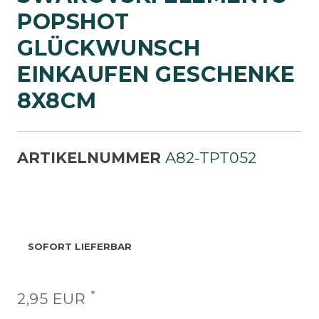
OPSHOT G
LÜCKWUNSCH E
INKAUFEN GESCHENKE 8
X8CM
ARTIKELNUMMER
A82-TPT052
SOFORT LIEFERBAR
*
2,95 EUR