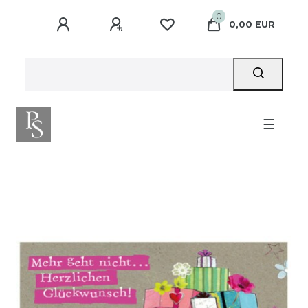
0
0,00 EUR
☰