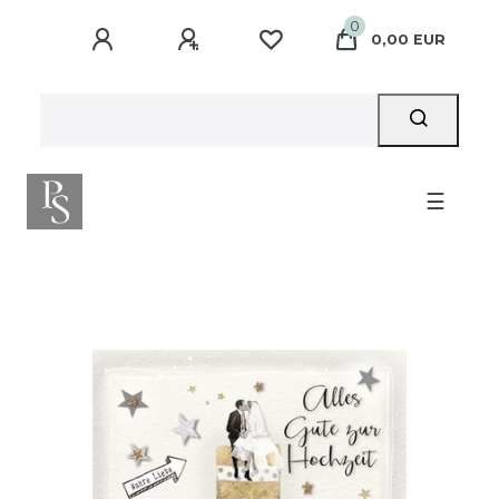
0
0,00 EUR
☰