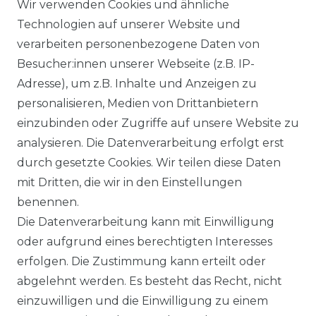
Wir verwenden Cookies und ähnliche
WIDERUFSRECHT
Technologien auf unserer Website und
verarbeiten personenbezogene Daten von
Besucher:innen unserer Webseite (z.B. IP-
Adresse), um z.B. Inhalte und Anzeigen zu
KONTAKT
personalisieren, Medien von Drittanbietern
einzubinden oder Zugriffe auf unsere Website zu
analysieren. Die Datenverarbeitung erfolgt erst
Sie sind
Händler
und möchten Sich mit uns
durch gesetzte Cookies. Wir teilen diese Daten
in Verbindung setzen?
mit Dritten, die wir in den Einstellungen
Unseren Vertriebsinnendienst erreichen Sie
benennen.
unter:
0421 - 7942081
Die Datenverarbeitung kann mit Einwilligung
Unseren Händlershop finden Sie hier:
oder aufgrund eines berechtigten Interesses
https://b2b-popshotsstudios.de/
erfolgen. Die Zustimmung kann erteilt oder
abgelehnt werden. Es besteht das Recht, nicht
Wir versenden mit
einzuwilligen und die Einwilligung zu einem