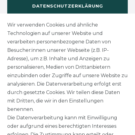
DATENSCHUTZERKLÄRUNG
Wir verwenden Cookies und ähnliche
WIDERUFSRECHT
Technologien auf unserer Website und
verarbeiten personenbezogene Daten von
Besucher:innen unserer Webseite (z.B. IP-
Adresse), um z.B. Inhalte und Anzeigen zu
KONTAKT
personalisieren, Medien von Drittanbietern
einzubinden oder Zugriffe auf unsere Website zu
analysieren. Die Datenverarbeitung erfolgt erst
Sie sind
Händler
und möchten Sich mit uns
durch gesetzte Cookies. Wir teilen diese Daten
in Verbindung setzen?
mit Dritten, die wir in den Einstellungen
Unseren Vertriebsinnendienst erreichen Sie
benennen.
unter:
0421 - 7942081
Die Datenverarbeitung kann mit Einwilligung
Unseren Händlershop finden Sie hier:
oder aufgrund eines berechtigten Interesses
https://b2b-popshotsstudios.de/
erfolgen. Die Zustimmung kann erteilt oder