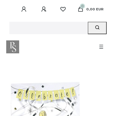
0
0,00 EUR
☰