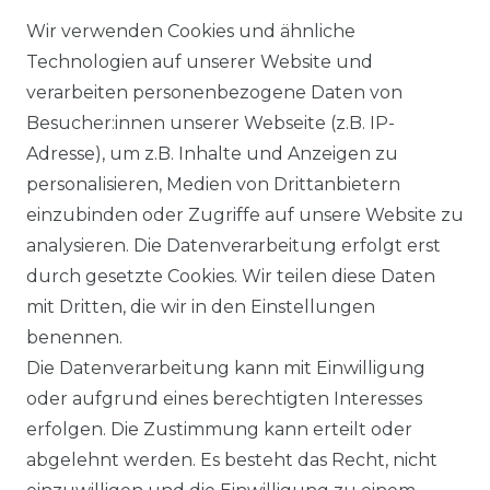
Wir verwenden Cookies und ähnliche
WIDERUFSRECHT
Technologien auf unserer Website und
verarbeiten personenbezogene Daten von
Besucher:innen unserer Webseite (z.B. IP-
Adresse), um z.B. Inhalte und Anzeigen zu
KONTAKT
personalisieren, Medien von Drittanbietern
einzubinden oder Zugriffe auf unsere Website zu
analysieren. Die Datenverarbeitung erfolgt erst
Sie sind
Händler
und möchten Sich mit uns
durch gesetzte Cookies. Wir teilen diese Daten
in Verbindung setzen?
mit Dritten, die wir in den Einstellungen
Unseren Vertriebsinnendienst erreichen Sie
benennen.
unter:
0421 - 7942081
Die Datenverarbeitung kann mit Einwilligung
Unseren Händlershop finden Sie hier:
oder aufgrund eines berechtigten Interesses
https://b2b-popshotsstudios.de/
erfolgen. Die Zustimmung kann erteilt oder
abgelehnt werden. Es besteht das Recht, nicht
Wir versenden mit