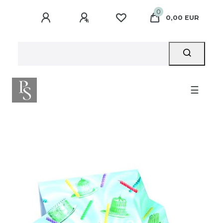
0
0,00 EUR
☰