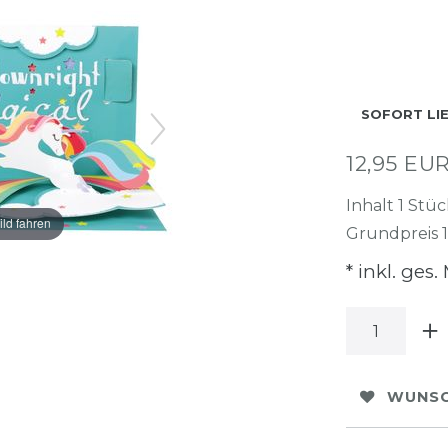
SOFORT LI
12,95 EU
Inhalt
1
Stüc
ild fahren
Grundpreis
* inkl. ges.
WUNSC