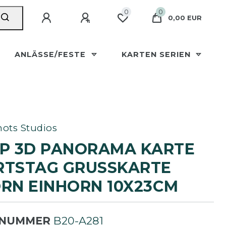
0
0
0,00 EUR
ANLÄSSE/FESTE
KARTEN SERIEN
ots Studios
P 3D PANORAMA KARTE
TSTAG GRUSSKARTE U
N EINHORN 10X23CM
LNUMMER
B20-A281