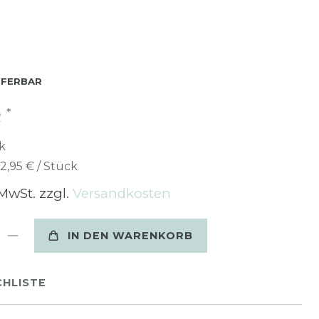
EFERBAR
*
R
k
12,95 € / Stück
 MwSt. zzgl.
Versandkosten
IN DEN WARENKORB
HLISTE