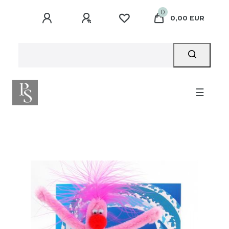
0
0,00 EUR
☰