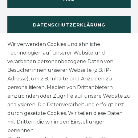
DATENSCHUTZERKLÄRUNG
Wir verwenden Cookies und ähnliche
WIDERUFSRECHT
Technologien auf unserer Website und
verarbeiten personenbezogene Daten von
Besucher:innen unserer Webseite (z.B. IP-
Adresse), um z.B. Inhalte und Anzeigen zu
KONTAKT
personalisieren, Medien von Drittanbietern
einzubinden oder Zugriffe auf unsere Website zu
analysieren. Die Datenverarbeitung erfolgt erst
Sie sind
Händler
und möchten Sich mit uns
durch gesetzte Cookies. Wir teilen diese Daten
in Verbindung setzen?
mit Dritten, die wir in den Einstellungen
Unseren Vertriebsinnendienst erreichen Sie
benennen.
unter:
0421 - 7942081