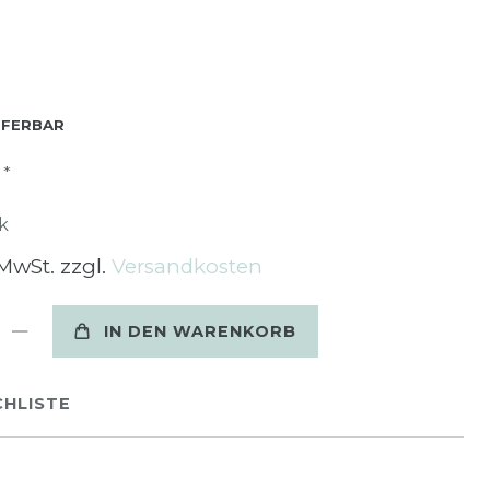
EFERBAR
*
R
k
 MwSt. zzgl.
Versandkosten
IN DEN WARENKORB
HLISTE