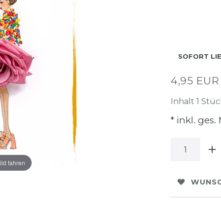
SOFORT LI
4,95 EU
Inhalt
1
Stüc
* inkl. ges.
ild fahren
WUNSC