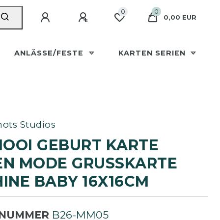
0
0
0,00 EUR
ANLÄSSE/FESTE
KARTEN SERIEN
ots Studios
OOI GEBURT KARTE
N MODE GRUSSKARTE S
NE BABY 16X16CM
LNUMMER
B26-MM05