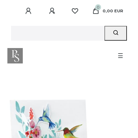
0
0,00 EUR
☰