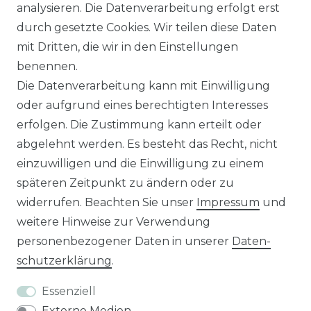
analysieren. Die Datenverarbeitung erfolgt erst
Sie sind
Händler
und möchten Sich mit uns
durch gesetzte Cookies. Wir teilen diese Daten
in Verbindung setzen?
mit Dritten, die wir in den Einstellungen
Unseren Vertriebsinnendienst erreichen Sie
benennen.
unter:
0421 - 7942081
Die Datenverarbeitung kann mit Einwilligung
Unseren Händlershop finden Sie hier:
oder aufgrund eines berechtigten Interesses
https://b2b-popshotsstudios.de/
erfolgen. Die Zustimmung kann erteilt oder
abgelehnt werden. Es besteht das Recht, nicht
Wir versenden mit
einzuwilligen und die Einwilligung zu einem
späteren Zeitpunkt zu ändern oder zu
widerrufen. Beachten Sie unser
Impressum
und
Unsere Zahlungsarten
weitere Hinweise zur Verwendung
personenbezogener Daten in unserer
Daten­
schutz­erklärung
.
Essenziell
Externe Medien