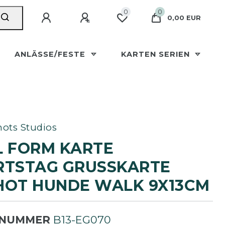
0
0
0,00 EUR
ANLÄSSE/FESTE
KARTEN SERIEN
ots Studios
L FORM KARTE
TSTAG GRUSSKARTE P
OT HUNDE WALK 9X13CM
LNUMMER
B13-EG070