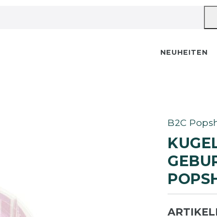
NEUHEITEN
B2C Popsh
KUGE
GEBUR
OPSH
ARTIKE