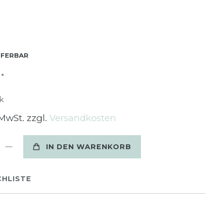
EFERBAR
*
R
k
 MwSt. zzgl.
Versandkosten
IN DEN WARENKORB
HLISTE