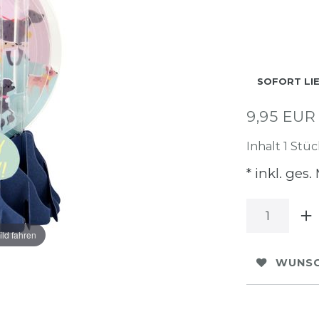
SOFORT LI
9,95 EU
Inhalt
1
Stüc
* inkl. ges.
ild fahren
WUNSC