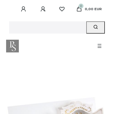
0
0,00 EUR
☰