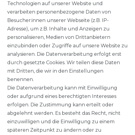
WIDERUFSRECHT
Technologien auf unserer Website und
verarbeiten personenbezogene Daten von
Besucher:innen unserer Webseite (z.B. IP-
Adresse), um z.B. Inhalte und Anzeigen zu
KONTAKT
personalisieren, Medien von Drittanbietern
einzubinden oder Zugriffe auf unsere Website zu
analysieren. Die Datenverarbeitung erfolgt erst
Sie sind
Händler
und möchten Sich mit uns
durch gesetzte Cookies. Wir teilen diese Daten
in Verbindung setzen?
mit Dritten, die wir in den Einstellungen
Unseren Vertriebsinnendienst erreichen Sie
benennen.
unter:
0421 - 7942081
Die Datenverarbeitung kann mit Einwilligung
Unseren Händlershop finden Sie hier:
oder aufgrund eines berechtigten Interesses
https://b2b-popshotsstudios.de/
erfolgen. Die Zustimmung kann erteilt oder
abgelehnt werden. Es besteht das Recht, nicht
Wir versenden mit
einzuwilligen und die Einwilligung zu einem
späteren Zeitpunkt zu ändern oder zu