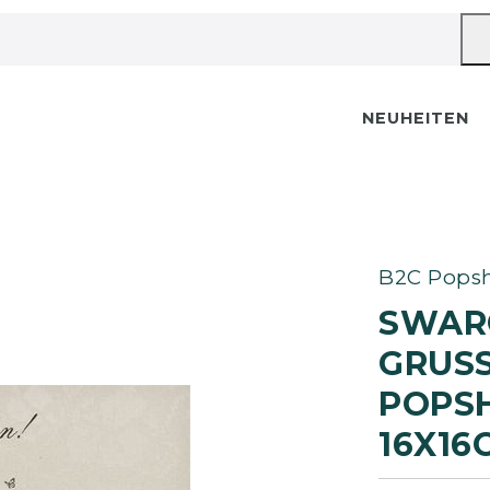
NEUHEITEN
B2C Popsh
SWAR
GRUSS
OPSHO
6X16C