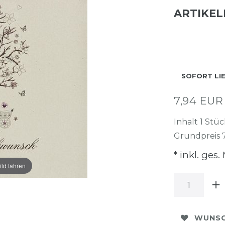
ARTIKE
SOFORT LI
7,94 EU
Inhalt
1
Stüc
Grundpreis
* inkl. ges.
ild fahren
WUNSC