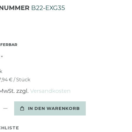
LNUMMER
B22-EXG35
EFERBAR
*
R
k
7,94 € / Stück
 MwSt. zzgl.
Versandkosten
IN DEN WARENKORB
HLISTE