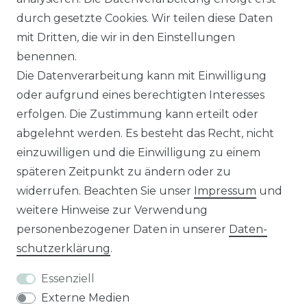
Sie sind
Händler
und möchten Sich mit uns
durch gesetzte Cookies. Wir teilen diese Daten
in Verbindung setzen?
mit Dritten, die wir in den Einstellungen
Unseren Vertriebsinnendienst erreichen Sie
benennen.
unter:
0421 - 7942081
Die Datenverarbeitung kann mit Einwilligung
Unseren Händlershop finden Sie hier:
oder aufgrund eines berechtigten Interesses
https://b2b-popshotsstudios.de/
erfolgen. Die Zustimmung kann erteilt oder
abgelehnt werden. Es besteht das Recht, nicht
Wir versenden mit
einzuwilligen und die Einwilligung zu einem
späteren Zeitpunkt zu ändern oder zu
widerrufen. Beachten Sie unser
Impressum
und
Unsere Zahlungsarten
weitere Hinweise zur Verwendung
personenbezogener Daten in unserer
Daten­
schutz­erklärung
.
Essenziell
Externe Medien