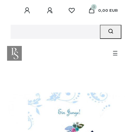
0
0,00 EUR
☰