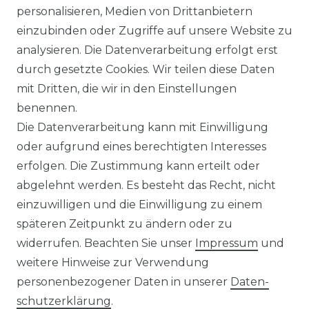
KONTAKT
personalisieren, Medien von Drittanbietern
einzubinden oder Zugriffe auf unsere Website zu
analysieren. Die Datenverarbeitung erfolgt erst
Sie sind
Händler
und möchten Sich mit uns
durch gesetzte Cookies. Wir teilen diese Daten
in Verbindung setzen?
mit Dritten, die wir in den Einstellungen
Unseren Vertriebsinnendienst erreichen Sie
benennen.
unter:
0421 - 7942081
Die Datenverarbeitung kann mit Einwilligung
Unseren Händlershop finden Sie hier:
oder aufgrund eines berechtigten Interesses
https://b2b-popshotsstudios.de/
erfolgen. Die Zustimmung kann erteilt oder
abgelehnt werden. Es besteht das Recht, nicht
Wir versenden mit
einzuwilligen und die Einwilligung zu einem
späteren Zeitpunkt zu ändern oder zu
widerrufen. Beachten Sie unser
Impressum
und
Unsere Zahlungsarten
weitere Hinweise zur Verwendung
personenbezogener Daten in unserer
Daten­
schutz­erklärung
.