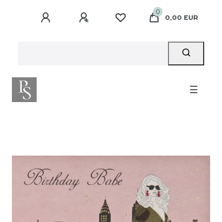
0
0,00 EUR
☰