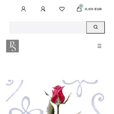
0
0,00 EUR
☰