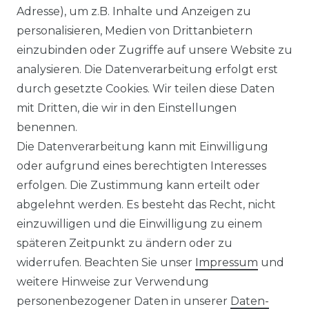
Adresse), um z.B. Inhalte und Anzeigen zu
KONTAKT
personalisieren, Medien von Drittanbietern
einzubinden oder Zugriffe auf unsere Website zu
analysieren. Die Datenverarbeitung erfolgt erst
Sie sind
Händler
und möchten Sich mit uns
durch gesetzte Cookies. Wir teilen diese Daten
in Verbindung setzen?
mit Dritten, die wir in den Einstellungen
Unseren Vertriebsinnendienst erreichen Sie
benennen.
unter:
0421 - 7942081
Die Datenverarbeitung kann mit Einwilligung
Unseren Händlershop finden Sie hier:
oder aufgrund eines berechtigten Interesses
https://b2b-popshotsstudios.de/
erfolgen. Die Zustimmung kann erteilt oder
abgelehnt werden. Es besteht das Recht, nicht
Wir versenden mit
einzuwilligen und die Einwilligung zu einem
späteren Zeitpunkt zu ändern oder zu
widerrufen. Beachten Sie unser
Impressum
und
Unsere Zahlungsarten
weitere Hinweise zur Verwendung
personenbezogener Daten in unserer
Daten­