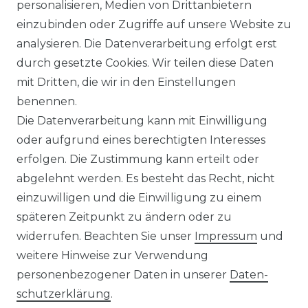
personalisieren, Medien von Drittanbietern
einzubinden oder Zugriffe auf unsere Website zu
analysieren. Die Datenverarbeitung erfolgt erst
Sie sind
Händler
und möchten Sich mit uns
durch gesetzte Cookies. Wir teilen diese Daten
in Verbindung setzen?
mit Dritten, die wir in den Einstellungen
Unseren Vertriebsinnendienst erreichen Sie
benennen.
unter:
0421 - 7942081
Die Datenverarbeitung kann mit Einwilligung
Unseren Händlershop finden Sie hier:
oder aufgrund eines berechtigten Interesses
https://b2b-popshotsstudios.de/
erfolgen. Die Zustimmung kann erteilt oder
abgelehnt werden. Es besteht das Recht, nicht
Wir versenden mit
einzuwilligen und die Einwilligung zu einem
späteren Zeitpunkt zu ändern oder zu
widerrufen. Beachten Sie unser
Impressum
und
Unsere Zahlungsarten
weitere Hinweise zur Verwendung
personenbezogener Daten in unserer
Daten­
schutz­erklärung
.