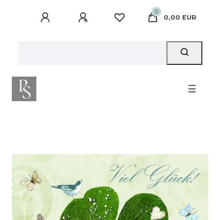
0
0,00 EUR
☰