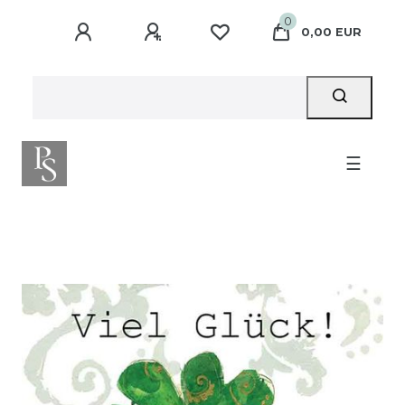
0
0,00 EUR
☰