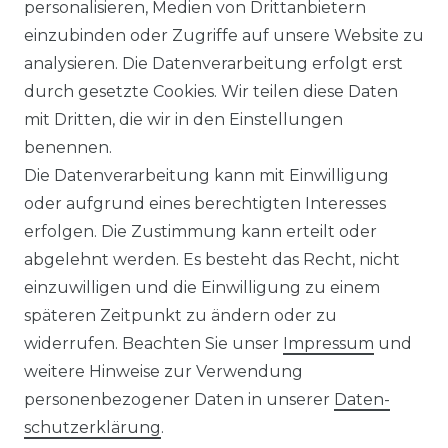
personalisieren, Medien von Drittanbietern
einzubinden oder Zugriffe auf unsere Website zu
analysieren. Die Datenverarbeitung erfolgt erst
Sie sind
Händler
und möchten Sich mit uns
durch gesetzte Cookies. Wir teilen diese Daten
in Verbindung setzen?
mit Dritten, die wir in den Einstellungen
Unseren Vertriebsinnendienst erreichen Sie
benennen.
unter:
0421 - 7942081
Die Datenverarbeitung kann mit Einwilligung
Unseren Händlershop finden Sie hier:
oder aufgrund eines berechtigten Interesses
https://b2b-popshotsstudios.de/
erfolgen. Die Zustimmung kann erteilt oder
abgelehnt werden. Es besteht das Recht, nicht
Wir versenden mit
einzuwilligen und die Einwilligung zu einem
späteren Zeitpunkt zu ändern oder zu
widerrufen. Beachten Sie unser
Impressum
und
Unsere Zahlungsarten
weitere Hinweise zur Verwendung
personenbezogener Daten in unserer
Daten­
schutz­erklärung
.