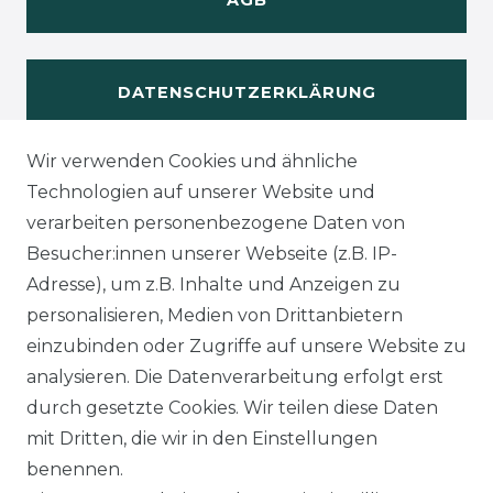
AGB
DATENSCHUTZERKLÄRUNG
Wir verwenden Cookies und ähnliche
WIDERUFSRECHT
Technologien auf unserer Website und
verarbeiten personenbezogene Daten von
Besucher:innen unserer Webseite (z.B. IP-
Adresse), um z.B. Inhalte und Anzeigen zu
KONTAKT
personalisieren, Medien von Drittanbietern
einzubinden oder Zugriffe auf unsere Website zu
analysieren. Die Datenverarbeitung erfolgt erst
Sie sind
Händler
und möchten Sich mit uns
durch gesetzte Cookies. Wir teilen diese Daten
in Verbindung setzen?
mit Dritten, die wir in den Einstellungen
Unseren Vertriebsinnendienst erreichen Sie
benennen.
unter:
0421 - 7942081