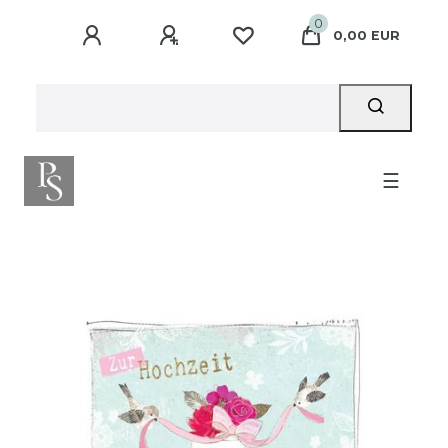
0
0,00 EUR
☰