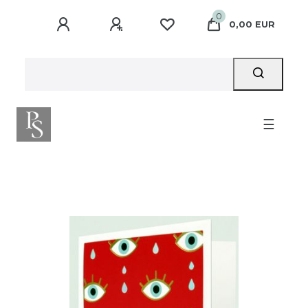
0
0,00 EUR
☰