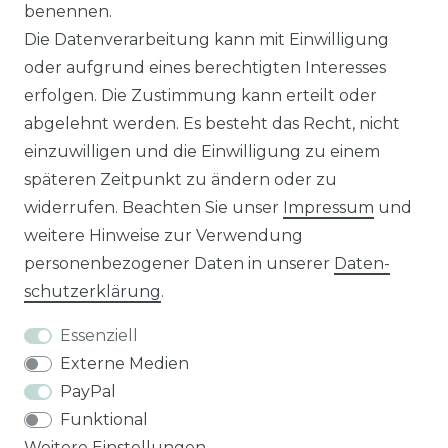
Unseren Vertriebsinnendienst erreichen Sie
benennen.
unter:
0421 - 7942081
Die Datenverarbeitung kann mit Einwilligung
Unseren Händlershop finden Sie hier:
oder aufgrund eines berechtigten Interesses
https://b2b-popshotsstudios.de/
erfolgen. Die Zustimmung kann erteilt oder
abgelehnt werden. Es besteht das Recht, nicht
Wir versenden mit
einzuwilligen und die Einwilligung zu einem
späteren Zeitpunkt zu ändern oder zu
widerrufen. Beachten Sie unser
Impressum
und
Unsere Zahlungsarten
weitere Hinweise zur Verwendung
personenbezogener Daten in unserer
Daten­
schutz­erklärung
.
Essenziell
Externe Medien
PayPal
Funktional
Weitere Einstellungen