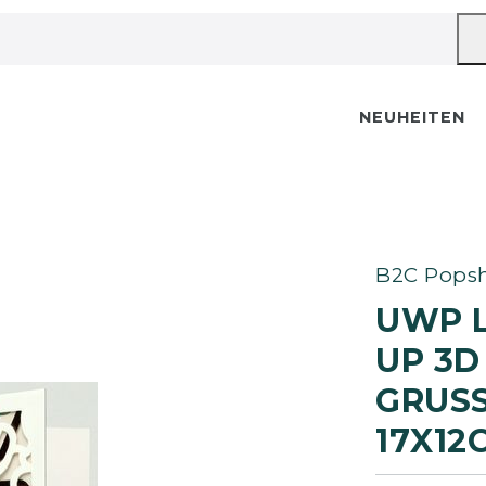
NEUHEITEN
B2C Popsh
UWP 
UP 3D
GRUSS
7X12C