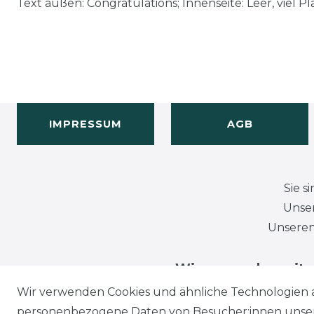
Text außen: Congratulations; Innenseite: Leer, viel P
IMPRESSUM
AGB
Sie s
Unser
Unseren
Wir versenden mit
Wir verwenden Cookies und ähnliche Technologien 
personenbezogene Daten von Besucher:innen unserer