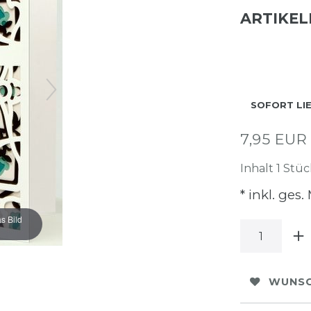
ARTIKE
SOFORT LI
7,95 EU
Inhalt
1
Stüc
* inkl. ges.
s Bild
WUNSC