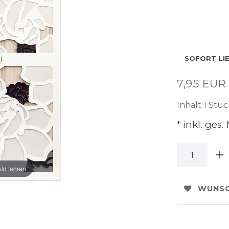
SOFORT LI
7,95 EU
Inhalt
1
Stüc
* inkl. ges.
ild fahren
WUNSC