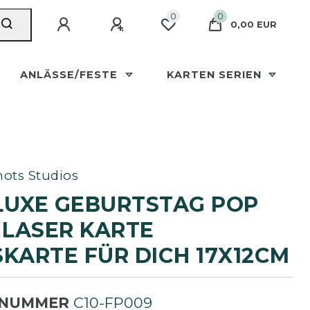
0
0
0,00 EUR
ANLÄSSE/FESTE
KARTEN SERIEN
ots Studios
LUXE GEBURTSTAG POP
 LASER KARTE
KARTE FÜR DICH 17X12CM
LNUMMER
C10-FP009