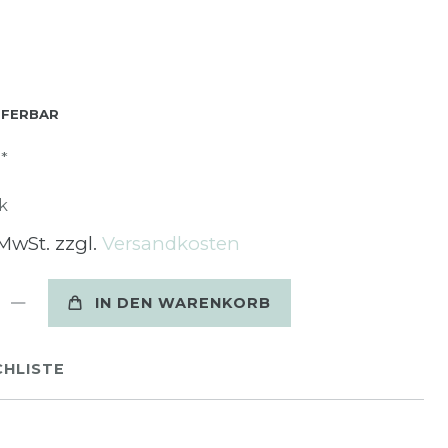
EFERBAR
*
R
k
 MwSt. zzgl.
Versandkosten
IN DEN WARENKORB
HLISTE