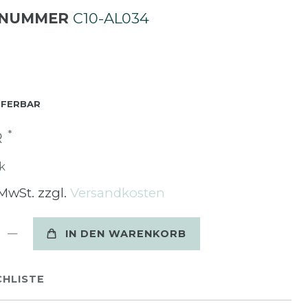
LNUMMER
C10-AL034
EFERBAR
*
R
k
 MwSt. zzgl.
Versandkosten
IN DEN WARENKORB
HLISTE