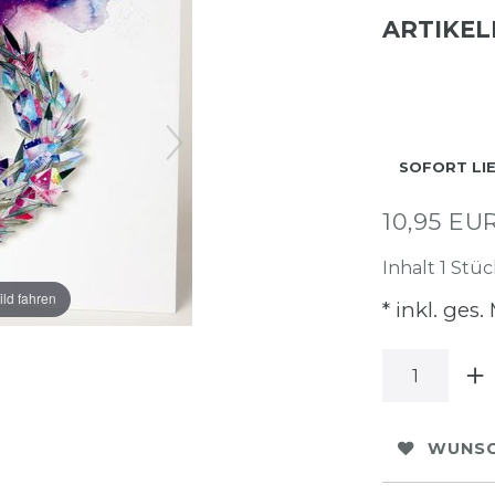
ARTIKE
SOFORT LI
10,95 EU
Inhalt
1
Stüc
ild fahren
* inkl. ges.
WUNSC