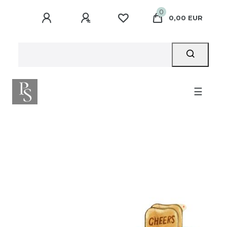
0
0,00 EUR
☰