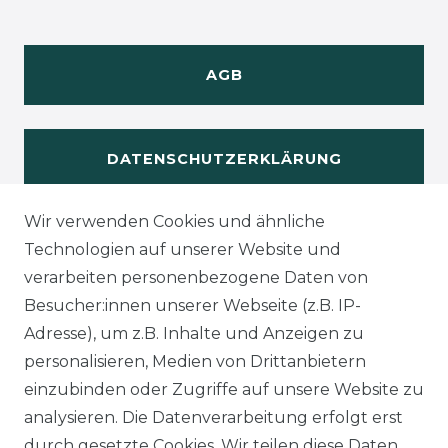
AGB
DATENSCHUTZERKLÄRUNG
Wir verwenden Cookies und ähnliche
WIDERUFSRECHT
Technologien auf unserer Website und
verarbeiten personenbezogene Daten von
Besucher:innen unserer Webseite (z.B. IP-
Adresse), um z.B. Inhalte und Anzeigen zu
KONTAKT
personalisieren, Medien von Drittanbietern
einzubinden oder Zugriffe auf unsere Website zu
analysieren. Die Datenverarbeitung erfolgt erst
Sie sind
Händler
und möchten Sich mit uns
durch gesetzte Cookies. Wir teilen diese Daten