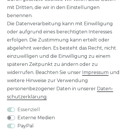
in Verbindung setzen?
mit Dritten, die wir in den Einstellungen
Unseren Vertriebsinnendienst erreichen Sie
benennen.
unter:
0421 - 7942081
Die Datenverarbeitung kann mit Einwilligung
Unseren Händlershop finden Sie hier:
oder aufgrund eines berechtigten Interesses
https://b2b-popshotsstudios.de/
erfolgen. Die Zustimmung kann erteilt oder
abgelehnt werden. Es besteht das Recht, nicht
Wir versenden mit
einzuwilligen und die Einwilligung zu einem
späteren Zeitpunkt zu ändern oder zu
widerrufen. Beachten Sie unser
Impressum
und
Unsere Zahlungsarten
weitere Hinweise zur Verwendung
personenbezogener Daten in unserer
Daten­
schutz­erklärung
.
Essenziell
Externe Medien
PayPal