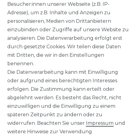
Besucher:innen unserer Webseite (z.B. IP-
Adresse), um z.B. Inhalte und Anzeigen zu
KONTAKT
personalisieren, Medien von Drittanbietern
einzubinden oder Zugriffe auf unsere Website zu
analysieren. Die Datenverarbeitung erfolgt erst
Sie sind
Händler
und möchten Sich mit uns
durch gesetzte Cookies. Wir teilen diese Daten
in Verbindung setzen?
mit Dritten, die wir in den Einstellungen
Unseren Vertriebsinnendienst erreichen Sie
benennen.
unter:
0421 - 7942081
Die Datenverarbeitung kann mit Einwilligung
Unseren Händlershop finden Sie hier:
oder aufgrund eines berechtigten Interesses
https://b2b-popshotsstudios.de/
erfolgen. Die Zustimmung kann erteilt oder
abgelehnt werden. Es besteht das Recht, nicht
Wir versenden mit
einzuwilligen und die Einwilligung zu einem
späteren Zeitpunkt zu ändern oder zu
widerrufen. Beachten Sie unser
Impressum
und
Unsere Zahlungsarten
weitere Hinweise zur Verwendung