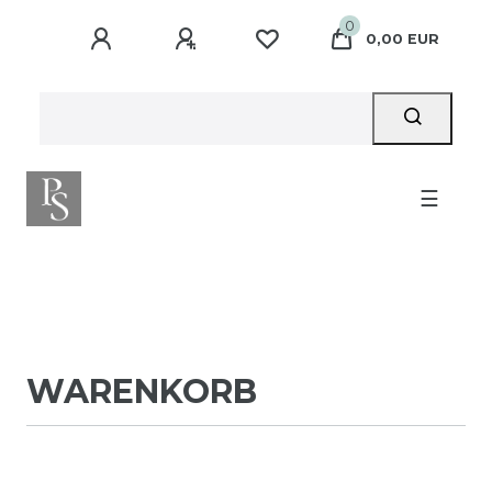
0
0,00 EUR
☰
WARENKORB