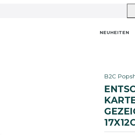
NEUHEITEN
B2C Popsh
ENTS
KARTE
EZEIC
7X12C