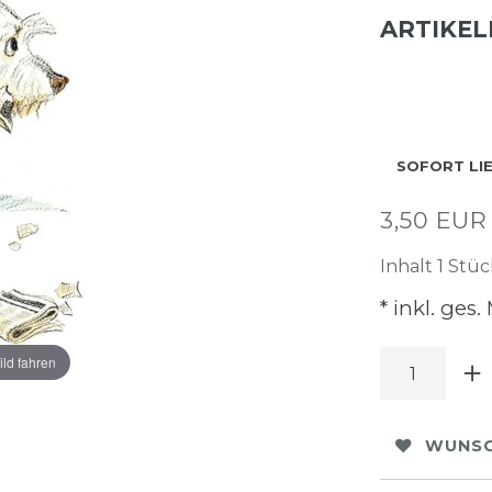
ARTIKE
SOFORT LI
3,50 EU
Inhalt
1
Stüc
* inkl. ges.
ild fahren
WUNSC