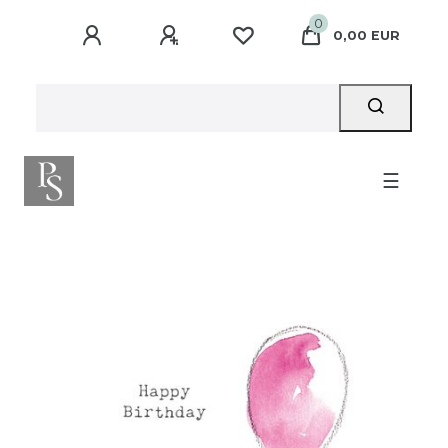
0
0,00 EUR
☰